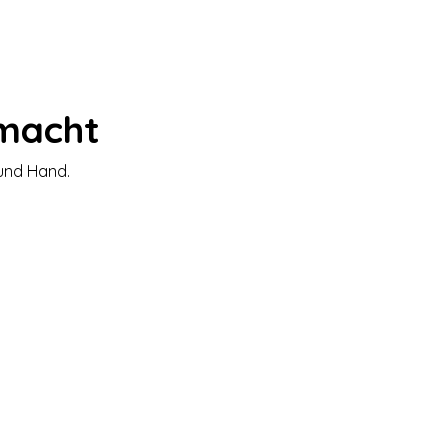
emacht
 und Hand.